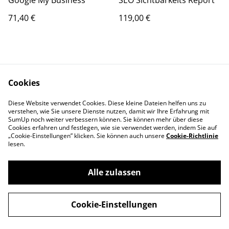
Google My Business
SEO Sichtbarkeits Report
71,40 €
119,00 €
Cookies
Diese Website verwendet Cookies. Diese kleine Dateien helfen uns zu
verstehen, wie Sie unsere Dienste nutzen, damit wir Ihre Erfahrung mit
SumUp noch weiter verbessern können. Sie können mehr über diese
Cookies erfahren und festlegen, wie sie verwendet werden, indem Sie auf
Contact Us
Legal Terms
„Cookie-Einstellungen” klicken. Sie können auch unsere
Cookie-Richtlinie
Privacy Policy
Cookie Policy
lesen.
Alle zulassen
©
2026
SEO Sichtbarekeits Report und Google Ads
Cookie-Einstellungen
powered by